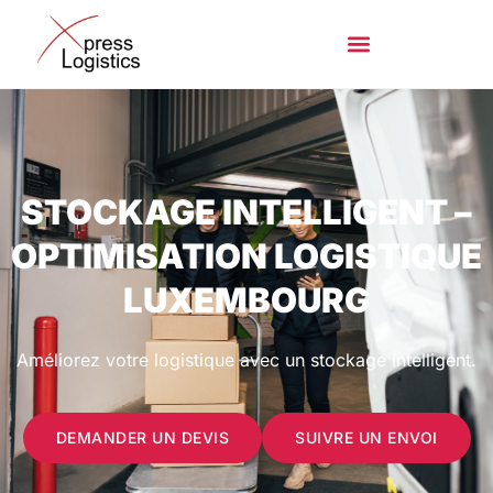
STOCKAGE INTELLIGENT –
OPTIMISATION LOGISTIQUE
LUXEMBOURG
Améliorez votre logistique avec un stockage intelligent.
DEMANDER UN DEVIS
SUIVRE UN ENVOI