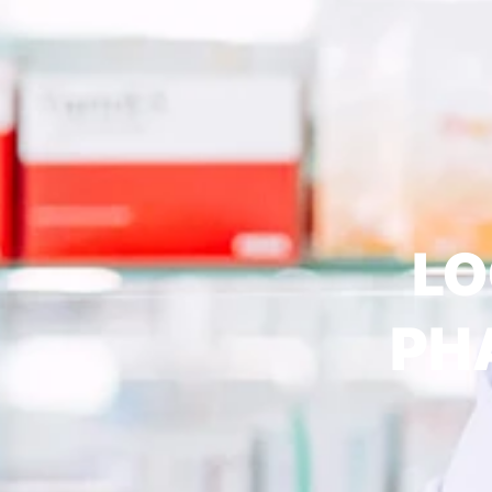
LO
PH