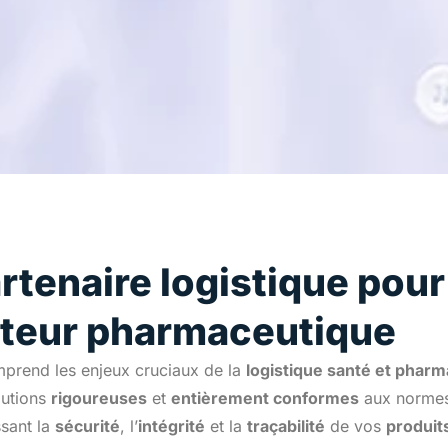
rtenaire logistique pour
ecteur pharmaceutique
mprend les enjeux cruciaux de la
logistique santé et pharm
lutions
rigoureuses
et
entièrement conformes
aux normes 
ssant la
sécurité
, l’
intégrité
et la
traçabilité
de vos
produit