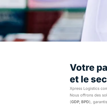
Votre pa
et le s
Xpress Logistics co
Nous offrons des so
(
GDP, BPD
), garanti