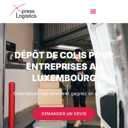
DÉPÔT DE COLIS POUR
ENTREPRISES AU
LUXEMBOURG
Externalisez vos envois et gagnez en efficacité
DEMANDER UN DEVIS