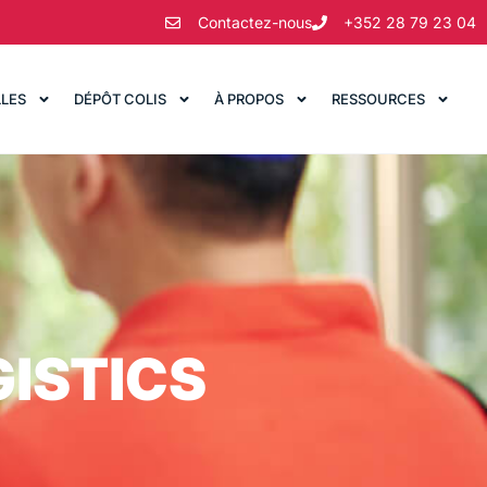
Contactez-nous
+352 28 79 23 04
LLES
DÉPÔT COLIS
À PROPOS
RESSOURCES
ISTICS