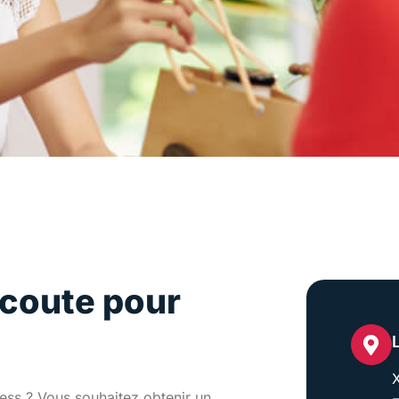
coute pour
X
ess ? Vous souhaitez obtenir un