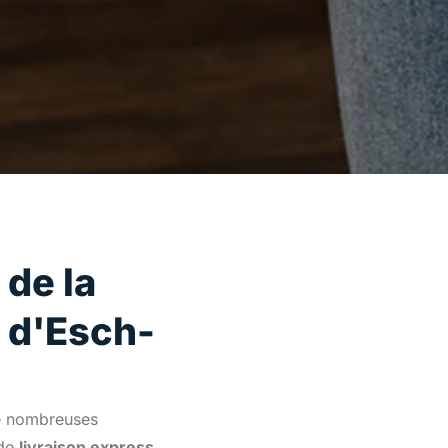
 de la
n d'Esch-
de nombreuses
 de
livraison express