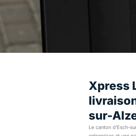
Xpress L
livraiso
sur-Alze
Le canton d’Esch-sur
entreprises et une p