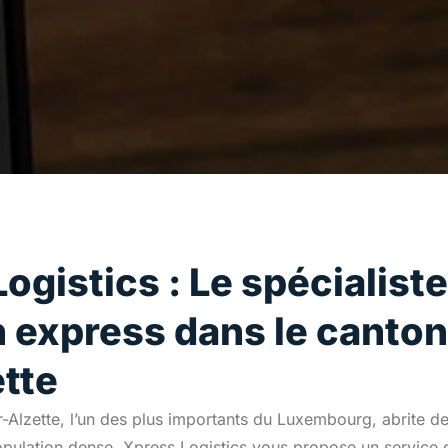
ogistics : Le spécialiste
n express dans le canto
tte
-Alzette, l’un des plus importants du Luxembourg, abrite 
opulation dense. Xpress Logistics vous propose un service