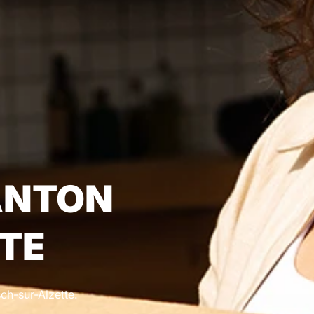
ANTON
TE
sch-sur-Alzette.